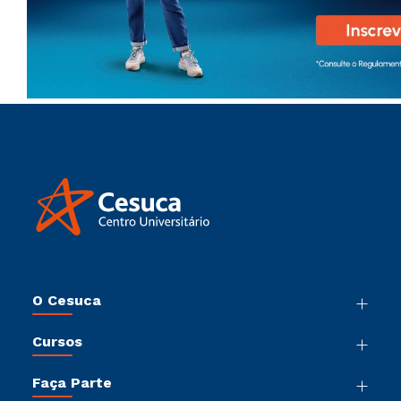
O Cesuca
Nossa História
Cursos
Sala de Imprensa
Graduação
Trabalhe Conosco
Faça Parte
Pós-Graduação
Sou Colaborador