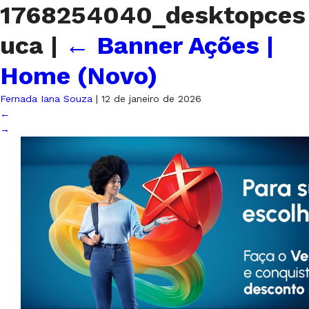
1768254040_desktopces
uca
|
←
Banner Ações |
Home (Novo)
Fernada Iana Souza
|
12 de janeiro de 2026
←
→