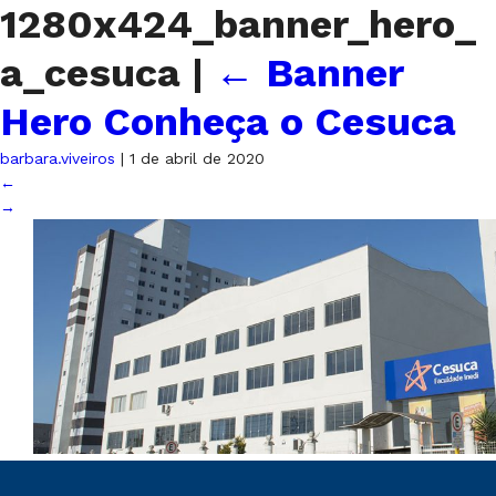
1280x424_banner_hero_
a_cesuca
|
←
Banner
Hero Conheça o Cesuca
barbara.viveiros
|
1 de abril de 2020
←
→