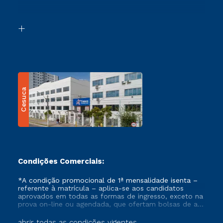
Acessibilidade
Segunda Graduação
Biblioteca
Transferência
Cesuca
Condições Comerciais:
*A condição promocional de 1ª mensalidade isenta –
referente à matrícula – aplica-se aos candidatos
aprovados em todas as formas de ingresso, exceto na
prova on-line ou agendada, que ofertam bolsas de até
50% de desconto, ambos ingressantes no semestre
vigente, que ainda não tenham efetivado e/ou não
abrir todas as condições vigentes