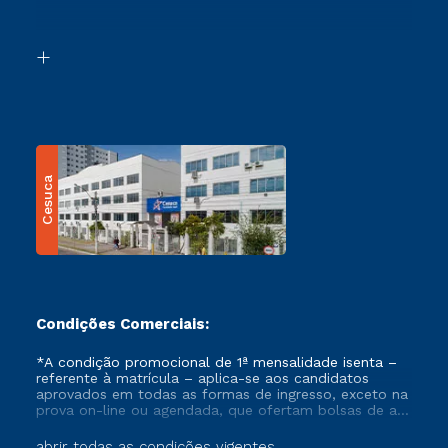
Acessibilidade
Segunda Graduação
Biblioteca
Transferência
Cesuca
Condições Comerciais:
*A condição promocional de 1ª mensalidade isenta –
referente à matrícula – aplica-se aos candidatos
aprovados em todas as formas de ingresso, exceto na
prova on-line ou agendada, que ofertam bolsas de até
50% de desconto, ambos ingressantes no semestre
vigente, que ainda não tenham efetivado e/ou não
abrir todas as condições vigentes