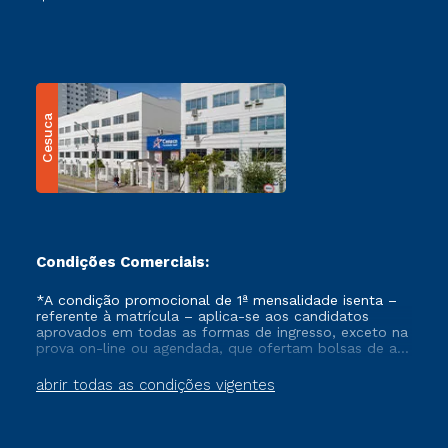
Cesuca
Condições Comerciais:
*A condição promocional de 1ª mensalidade isenta –
referente à matrícula – aplica-se aos candidatos
aprovados em todas as formas de ingresso, exceto na
prova on-line ou agendada, que ofertam bolsas de até
50% de desconto, ambos ingressantes no semestre
vigente, que ainda não tenham efetivado e/ou não
abrir todas as condições vigentes
tenham cancelado ou trancado sua matrícula em uma
das Instituições da Cruzeiro do Sul Educacional, no
período de um ano. Tais condições não se aplicam
aos cursos de Medicina, e também para matriculados