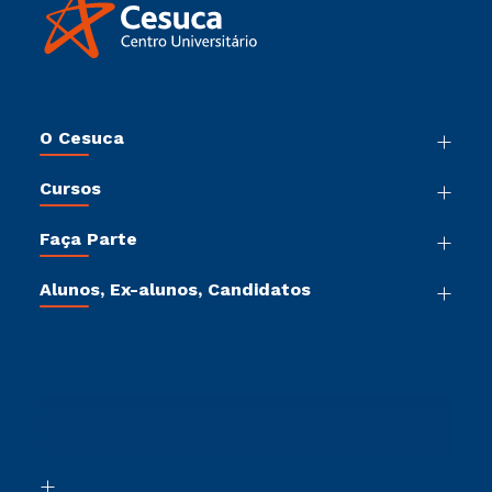
O Cesuca
Nossa História
Cursos
Sala de Imprensa
Graduação
Trabalhe Conosco
Faça Parte
Pós-Graduação
Sou Colaborador
Vestibular Múltipla Escolha
Cursos de Medicina
Tour Presencial
Alunos, Ex-alunos, Candidatos
Vestibular Mérito
Cursos Livres
Sou Aluno
Ética e Integridade
Vestibular Solidário
Cursos Técnicos
Sou Candidato
Proteção de dados
Vestibular Redação
Cursos Profissionalizantes
Sou Ex-Aluno
Ingresso via Enem
Canais de Atendimento
Retorne ao Curso
Acessibilidade
Segunda Graduação
Biblioteca
Transferência