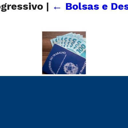
ogressivo
|
←
Bolsas e Des