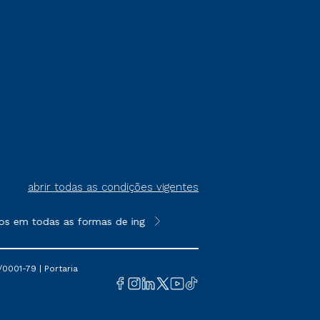
abrir todas as condições vigentes
os em todas as formas de ingresso, exceto na prova on-line ou a
**Semipresencial é um formato do E
0001-79 | Portaria