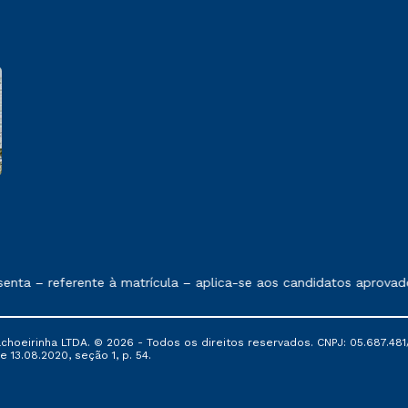
e exposto no contrato de prestação de serviços
nta – referente à matrícula – aplica-se aos candidatos aprovad
oeirinha LTDA. © 2026 - Todos os direitos reservados. CNPJ: 05.687.481/
e 13.08.2020, seção 1, p. 54.