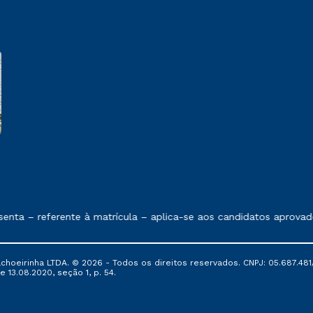
e exposto no contrato de prestação de serviços
nta – referente à matrícula – aplica-se aos candidatos aprovad
oeirinha LTDA. © 2026 - Todos os direitos reservados. CNPJ: 05.687.481/
e 13.08.2020, seção 1, p. 54.