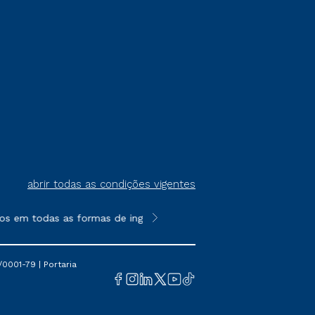
abrir todas as condições vigentes
os em todas as formas de ingresso, exceto na prova on-line ou a
**Semipresencial é um formato do E
0001-79 | Portaria