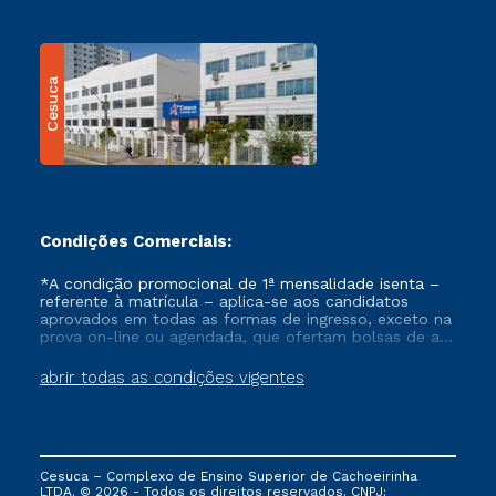
Cesuca
Condições Comerciais:
*A condição promocional de 1ª mensalidade isenta –
referente à matrícula – aplica-se aos candidatos
aprovados em todas as formas de ingresso, exceto na
prova on-line ou agendada, que ofertam bolsas de até
50% de desconto, ambos ingressantes no semestre
vigente, que ainda não tenham efetivado e/ou não
abrir todas as condições vigentes
tenham cancelado ou trancado sua matrícula em uma
das Instituições da Cruzeiro do Sul Educacional, no
período de um ano. Tais condições não se aplicam
aos cursos de Medicina, e também para matriculados
via FIES, Prouni e outros programas governamentais, e
Cesuca – Complexo de Ensino Superior de Cachoeirinha
não se acumula com nenhuma outra campanha
LTDA. © 2026 - Todos os direitos reservados. CNPJ: