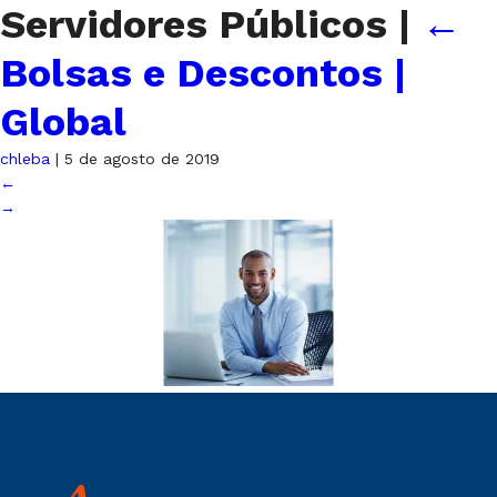
Servidores Públicos
|
←
Bolsas e Descontos |
Global
chleba
|
5 de agosto de 2019
←
→