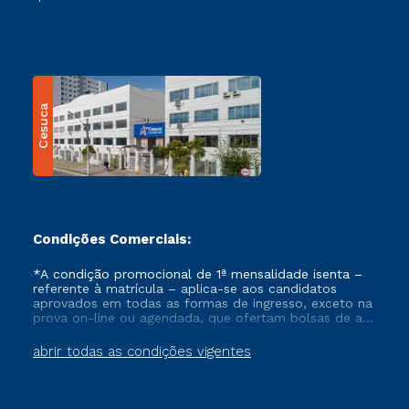
Cesuca
Condições Comerciais:
*A condição promocional de 1ª mensalidade isenta –
referente à matrícula – aplica-se aos candidatos
aprovados em todas as formas de ingresso, exceto na
prova on-line ou agendada, que ofertam bolsas de até
50% de desconto, ambos ingressantes no semestre
vigente, que ainda não tenham efetivado e/ou não
abrir todas as condições vigentes
tenham cancelado ou trancado sua matrícula em uma
das Instituições da Cruzeiro do Sul Educacional, no
período de um ano. Tais condições não se aplicam
aos cursos de Medicina, e também para matriculados