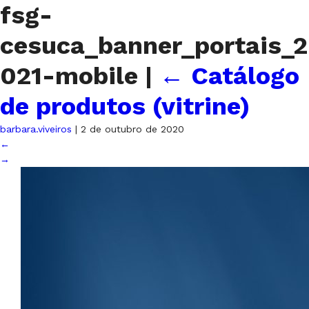
fsg-
cesuca_banner_portais_2
021-mobile
|
←
Catálogo
de produtos (vitrine)
barbara.viveiros
|
2 de outubro de 2020
←
→