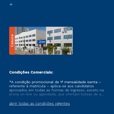
Biblioteca
Transferência
Cesuca
Condições Comerciais:
*A condição promocional de 1ª mensalidade isenta –
referente à matrícula – aplica-se aos candidatos
aprovados em todas as formas de ingresso, exceto na
prova on-line ou agendada, que ofertam bolsas de até
50% de desconto, ambos ingressantes no semestre
vigente, que ainda não tenham efetivado e/ou não
abrir todas as condições vigentes
tenham cancelado ou trancado sua matrícula em uma
das Instituições da Cruzeiro do Sul Educacional, no