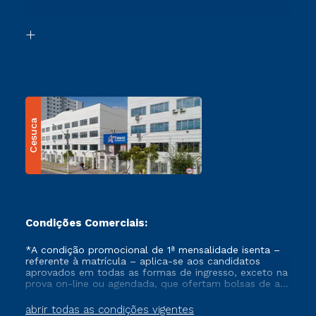
Acessibilidade
Segunda Graduação
Biblioteca
Transferência
Cesuca
Condições Comerciais:
*A condição promocional de 1ª mensalidade isenta –
referente à matrícula – aplica-se aos candidatos
aprovados em todas as formas de ingresso, exceto na
prova on-line ou agendada, que ofertam bolsas de até
50% de desconto, ambos ingressantes no semestre
vigente, que ainda não tenham efetivado e/ou não
abrir todas as condições vigentes