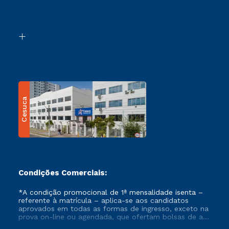
Canais de Atendimento
Retorne ao Curso
Acessibilidade
Segunda Graduação
Biblioteca
Transferência
Cesuca
Condições Comerciais:
*A condição promocional de 1ª mensalidade isenta –
referente à matrícula – aplica-se aos candidatos
aprovados em todas as formas de ingresso, exceto na
prova on-line ou agendada, que ofertam bolsas de até
50% de desconto, ambos ingressantes no semestre