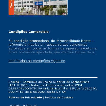
Cesuca
Condições Comerciais:
*A condição promocional de 1ª mensalidade isenta –
referente à matrícula – aplica-se aos candidatos
aprovados em todas as formas de ingresso, exceto na
prova on-line ou agendada, que ofertam bolsas de até
50% de desconto, ambos ingressantes no semestre
vigente, que ainda não tenham efetivado e/ou não
abrir todas as condições vigentes
tenham cancelado ou trancado sua matrícula em uma
das Instituições da Cruzeiro do Sul Educacional, no
período de um ano. Tais condições não se aplicam
aos cursos de Medicina, e também para matriculados
via FIES, Prouni e outros programas governamentais, e
Cesuca – Complexo de Ensino Superior de Cachoeirinha
não se acumula com nenhuma outra campanha
LTDA. © 2026 - Todos os direitos reservados. CNPJ:
ofertada pela Instituição.
05.687.481/0001-79 | Portaria Ministerial nº 655, de 12.08.2020,
DOU nº 155, de 13.08.2020, seção 1, p. 54.
Política de Privacidade
Política de Cookies