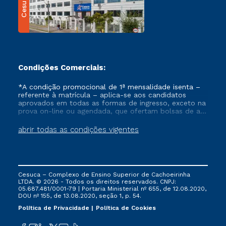
Cesuca
Condições Comerciais:
*A condição promocional de 1ª mensalidade isenta –
referente à matrícula – aplica-se aos candidatos
aprovados em todas as formas de ingresso, exceto na
prova on-line ou agendada, que ofertam bolsas de até
50% de desconto, ambos ingressantes no semestre
vigente, que ainda não tenham efetivado e/ou não
abrir todas as condições vigentes
tenham cancelado ou trancado sua matrícula em uma
das Instituições da Cruzeiro do Sul Educacional, no
período de um ano. Tais condições não se aplicam
aos cursos de Medicina, e também para matriculados
via FIES, Prouni e outros programas governamentais, e
Cesuca – Complexo de Ensino Superior de Cachoeirinha
não se acumula com nenhuma outra campanha
LTDA. © 2026 - Todos os direitos reservados. CNPJ:
ofertada pela Instituição.
05.687.481/0001-79 | Portaria Ministerial nº 655, de 12.08.2020,
DOU nº 155, de 13.08.2020, seção 1, p. 54.
Política de Privacidade
Política de Cookies