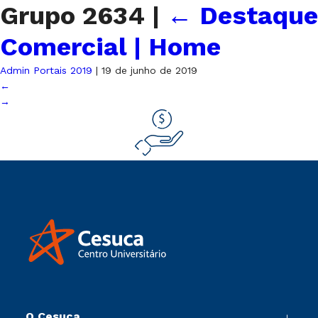
Grupo 2634
|
←
Destaque
Comercial | Home
Admin Portais 2019
|
19 de junho de 2019
←
→
O Cesuca