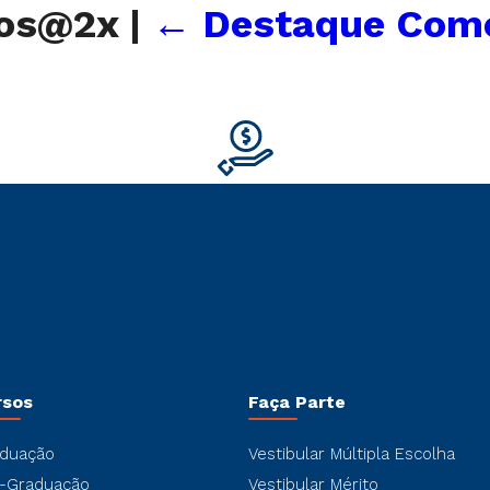
tos@2x
|
←
Destaque Come
rsos
Faça Parte
duação
Vestibular Múltipla Escolha
-Graduação
Vestibular Mérito