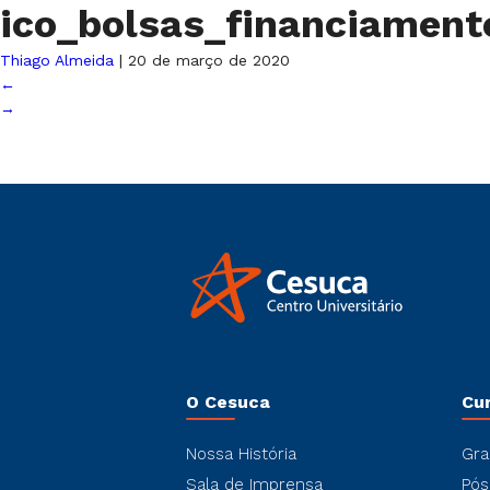
ico_bolsas_financiamen
Thiago Almeida
|
20 de março de 2020
←
→
O Cesuca
Cu
Nossa História
Gra
Sala de Imprensa
Pós