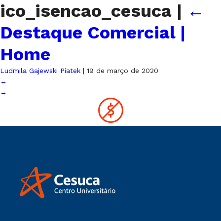
ico_isencao_cesuca
|
←
Destaque Comercial |
Home
Ludmila Gajewski Piatek
|
19 de março de 2020
←
→