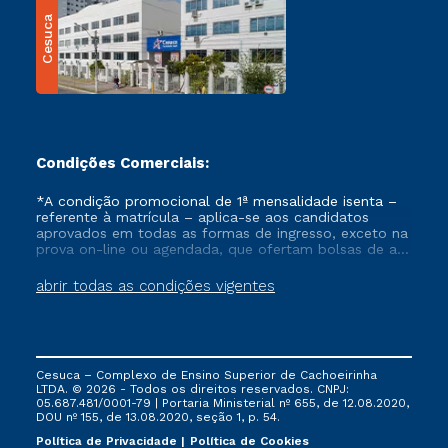
Cesuca
Condições Comerciais:
*A condição promocional de 1ª mensalidade isenta –
referente à matrícula – aplica-se aos candidatos
aprovados em todas as formas de ingresso, exceto na
prova on-line ou agendada, que ofertam bolsas de até
50% de desconto, ambos ingressantes no semestre
vigente, que ainda não tenham efetivado e/ou não
abrir todas as condições vigentes
tenham cancelado ou trancado sua matrícula em uma
das Instituições da Cruzeiro do Sul Educacional, no
período de um ano. Tais condições não se aplicam
aos cursos de Medicina, e também para matriculados
via FIES, Prouni e outros programas governamentais, e
Cesuca – Complexo de Ensino Superior de Cachoeirinha
não se acumula com nenhuma outra campanha
LTDA. © 2026 - Todos os direitos reservados. CNPJ:
ofertada pela Instituição.
05.687.481/0001-79 | Portaria Ministerial nº 655, de 12.08.2020,
DOU nº 155, de 13.08.2020, seção 1, p. 54.
Política de Privacidade
Política de Cookies