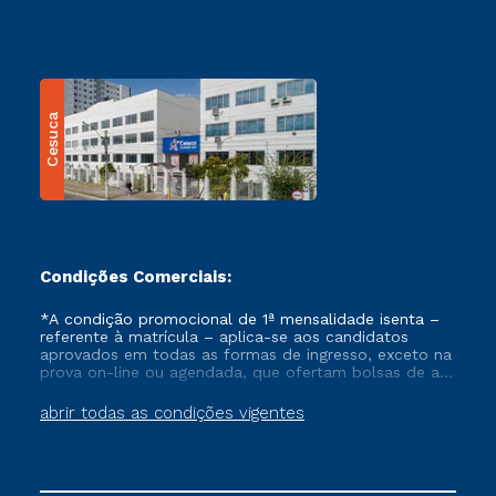
Cesuca
Condições Comerciais:
*A condição promocional de 1ª mensalidade isenta –
referente à matrícula – aplica-se aos candidatos
aprovados em todas as formas de ingresso, exceto na
prova on-line ou agendada, que ofertam bolsas de até
50% de desconto, ambos ingressantes no semestre
vigente, que ainda não tenham efetivado e/ou não
abrir todas as condições vigentes
tenham cancelado ou trancado sua matrícula em uma
das Instituições da Cruzeiro do Sul Educacional, no
período de um ano. Tais condições não se aplicam
aos cursos de Medicina, e também para matriculados