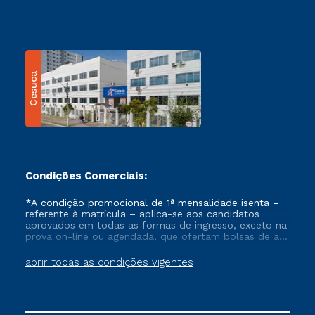
Cesuca
Condições Comerciais:
*A condição promocional de 1ª mensalidade isenta –
referente à matrícula – aplica-se aos candidatos
aprovados em todas as formas de ingresso, exceto na
prova on-line ou agendada, que ofertam bolsas de até
50% de desconto, ambos ingressantes no semestre
vigente, que ainda não tenham efetivado e/ou não
abrir todas as condições vigentes
tenham cancelado ou trancado sua matrícula em uma
das Instituições da Cruzeiro do Sul Educacional, no
período de um ano. Tais condições não se aplicam
aos cursos de Medicina, e também para matriculados