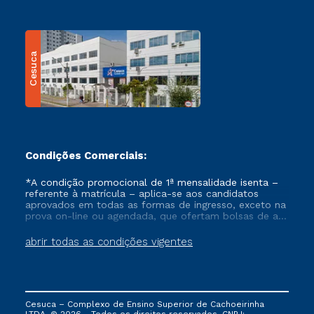
Cesuca
Condições Comerciais:
*A condição promocional de 1ª mensalidade isenta –
referente à matrícula – aplica-se aos candidatos
aprovados em todas as formas de ingresso, exceto na
prova on-line ou agendada, que ofertam bolsas de até
50% de desconto, ambos ingressantes no semestre
vigente, que ainda não tenham efetivado e/ou não
abrir todas as condições vigentes
tenham cancelado ou trancado sua matrícula em uma
das Instituições da Cruzeiro do Sul Educacional, no
período de um ano. Tais condições não se aplicam
aos cursos de Medicina, e também para matriculados
via FIES, Prouni e outros programas governamentais, e
Cesuca – Complexo de Ensino Superior de Cachoeirinha
não se acumula com nenhuma outra campanha