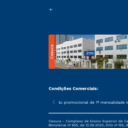
Cesuca
Condições Comerciais:
 poderão sofrer alterações nos períodos de rematrícula conform
*A condição promocional de 1ª mensalidade ise
Cesuca – Complexo de Ensino Superior de Cach
Ministerial nº 655, de 12.08.2020, DOU nº 155, d