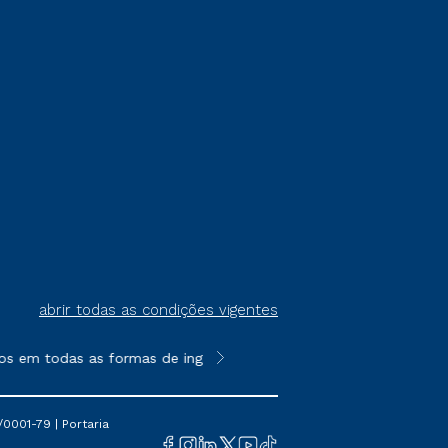
abrir todas as condições vigentes
s em todas as formas de ingresso, exceto na prova on-line ou a
**Semipresencial é um formato do E
0001-79 | Portaria