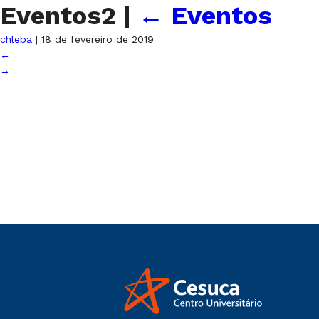
Eventos2
|
←
Eventos
chleba
|
18 de fevereiro de 2019
←
→