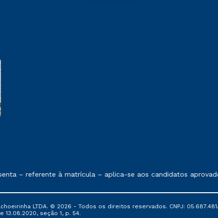
e exposto no contrato de prestação de serviços
nta – referente à matrícula – aplica-se aos candidatos aprovado
oeirinha LTDA. © 2026 - Todos os direitos reservados. CNPJ: 05.687.481/
e 13.08.2020, seção 1, p. 54.