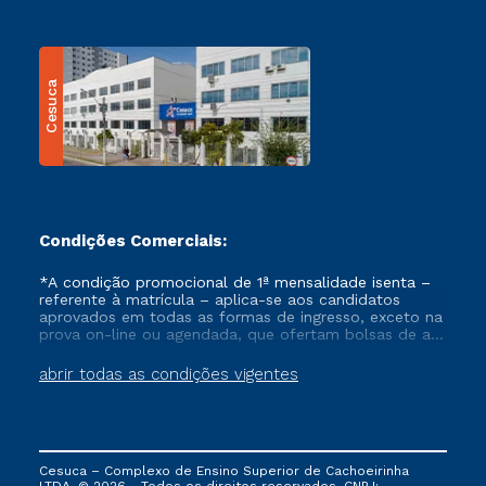
Cesuca
Condições Comerciais:
*A condição promocional de 1ª mensalidade isenta –
referente à matrícula – aplica-se aos candidatos
aprovados em todas as formas de ingresso, exceto na
prova on-line ou agendada, que ofertam bolsas de até
50% de desconto, ambos ingressantes no semestre
vigente, que ainda não tenham efetivado e/ou não
abrir todas as condições vigentes
tenham cancelado ou trancado sua matrícula em uma
das Instituições da Cruzeiro do Sul Educacional, no
período de um ano. Tais condições não se aplicam
aos cursos de Medicina, e também para matriculados
via FIES, Prouni e outros programas governamentais, e
Cesuca – Complexo de Ensino Superior de Cachoeirinha
não se acumula com nenhuma outra campanha