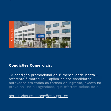
Cesuca
Condições Comerciais:
*A condição promocional de 1ª mensalidade isenta –
referente à matrícula – aplica-se aos candidatos
aprovados em todas as formas de ingresso, exceto na
prova on-line ou agendada, que ofertam bolsas de até
50% de desconto, ambos ingressantes no semestre
vigente, que ainda não tenham efetivado e/ou não
abrir todas as condições vigentes
tenham cancelado ou trancado sua matrícula em uma
das Instituições da Cruzeiro do Sul Educacional, no
período de um ano. Tais condições não se aplicam
aos cursos de Medicina, e também para matriculados