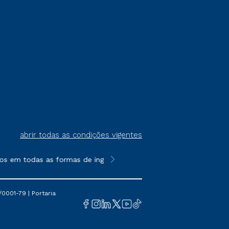
abrir todas as condições vigentes
os em todas as formas de ingresso, exceto na prova on-line ou a
**Semipresencial é um formato do E
0001-79 | Portaria