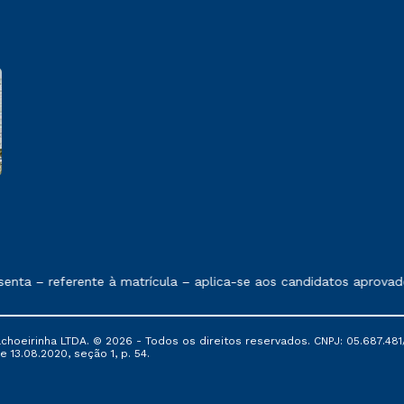
e exposto no contrato de prestação de serviços
nta – referente à matrícula – aplica-se aos candidatos aprovad
oeirinha LTDA. © 2026 - Todos os direitos reservados. CNPJ: 05.687.481/
e 13.08.2020, seção 1, p. 54.