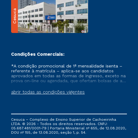
Cesuca
Condições Comerciais:
*A condição promocional de 1ª mensalidade isenta –
referente à matrícula – aplica-se aos candidatos
aprovados em todas as formas de ingresso, exceto na
prova on-line ou agendada, que ofertam bolsas de até
50% de desconto, ambos ingressantes no semestre
vigente, que ainda não tenham efetivado e/ou não
abrir todas as condições vigentes
tenham cancelado ou trancado sua matrícula em uma
das Instituições da Cruzeiro do Sul Educacional, no
período de um ano. Tais condições não se aplicam
aos cursos de Medicina, e também para matriculados
via FIES, Prouni e outros programas governamentais, e
Cesuca – Complexo de Ensino Superior de Cachoeirinha
não se acumula com nenhuma outra campanha
LTDA. © 2026 - Todos os direitos reservados. CNPJ:
ofertada pela Instituição.
05.687.481/0001-79 | Portaria Ministerial nº 655, de 12.08.2020,
DOU nº 155, de 13.08.2020, seção 1, p. 54.