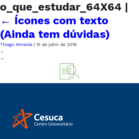
o_que_estudar_64X64
|
←
Ícones com texto
(Ainda tem dúvidas)
Thiago Almeida
|
15 de julho de 2019
←
→