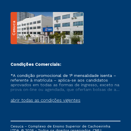
Cesuca
Condições Comerciais:
*A condição promocional de 1ª mensalidade isenta –
referente à matrícula – aplica-se aos candidatos
aprovados em todas as formas de ingresso, exceto na
prova on-line ou agendada, que ofertam bolsas de até
50% de desconto, ambos ingressantes no semestre
vigente, que ainda não tenham efetivado e/ou não
abrir todas as condições vigentes
tenham cancelado ou trancado sua matrícula em uma
das Instituições da Cruzeiro do Sul Educacional, no
período de um ano. Tais condições não se aplicam
aos cursos de Medicina, e também para matriculados
via FIES, Prouni e outros programas governamentais, e
Cesuca – Complexo de Ensino Superior de Cachoeirinha
não se acumula com nenhuma outra campanha
LTDA. © 2026 - Todos os direitos reservados. CNPJ: