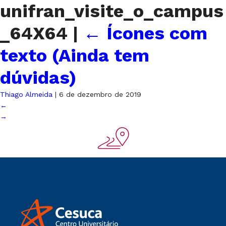
unifran_visite_o_campus
_64X64
|
←
Ícones com
texto (Ainda tem
dúvidas)
Thiago Almeida
|
6 de dezembro de 2019
←
→