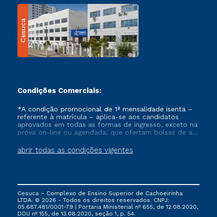
Cesuca
Condições Comerciais:
*A condição promocional de 1ª mensalidade isenta –
referente à matrícula – aplica-se aos candidatos
aprovados em todas as formas de ingresso, exceto na
prova on-line ou agendada, que ofertam bolsas de até
50% de desconto, ambos ingressantes no semestre
vigente, que ainda não tenham efetivado e/ou não
abrir todas as condições vigentes
tenham cancelado ou trancado sua matrícula em uma
das Instituições da Cruzeiro do Sul Educacional, no
período de um ano. Tais condições não se aplicam
aos cursos de Medicina, e também para matriculados
via FIES, Prouni e outros programas governamentais, e
Cesuca – Complexo de Ensino Superior de Cachoeirinha
não se acumula com nenhuma outra campanha
LTDA. © 2026 - Todos os direitos reservados. CNPJ:
ofertada pela Instituição.
05.687.481/0001-79 | Portaria Ministerial nº 655, de 12.08.2020,
DOU nº 155, de 13.08.2020, seção 1, p. 54.