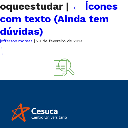
oqueestudar
|
←
Ícones
com texto (Ainda tem
dúvidas)
jefferson.moraes
|
20 de fevereiro de 2019
←
→