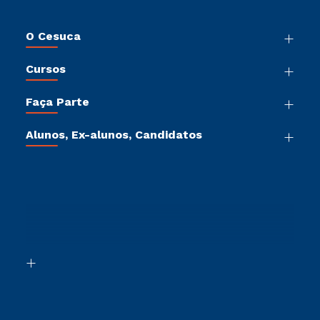
O Cesuca
Nossa História
Cursos
Sala de Imprensa
Graduação
Trabalhe Conosco
Faça Parte
Pós-Graduação
Sou Colaborador
Vestibular Múltipla Escolha
Cursos de Medicina
Tour Presencial
Alunos, Ex-alunos, Candidatos
Vestibular Mérito
Cursos Livres
Sou Aluno
Ética e Integridade
Vestibular Solidário
Cursos Técnicos
Sou Candidato
Proteção de dados
Vestibular Redação
Cursos Profissionalizantes
Sou Ex-Aluno
Ingresso via Enem
Canais de Atendimento
Retorne ao Curso
Acessibilidade
Segunda Graduação
Biblioteca
Transferência