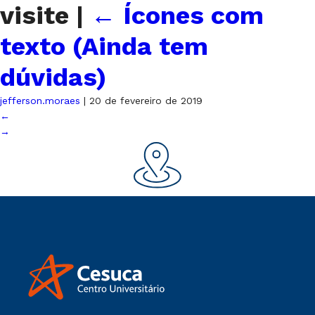
visite
|
←
Ícones com
texto (Ainda tem
dúvidas)
jefferson.moraes
|
20 de fevereiro de 2019
←
→