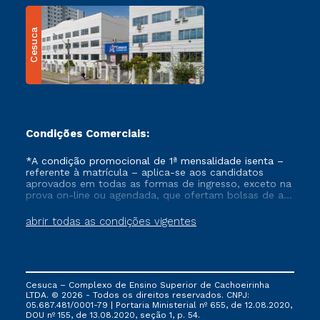
Cesuca
Condições Comerciais:
*A condição promocional de 1ª mensalidade isenta –
referente à matrícula – aplica-se aos candidatos
aprovados em todas as formas de ingresso, exceto na
prova on-line ou agendada, que ofertam bolsas de até
50% de desconto, ambos ingressantes no semestre
vigente, que ainda não tenham efetivado e/ou não
abrir todas as condições vigentes
tenham cancelado ou trancado sua matrícula em uma
das Instituições da Cruzeiro do Sul Educacional, no
período de um ano. Tais condições não se aplicam
aos cursos de Medicina, e também para matriculados
via FIES, Prouni e outros programas governamentais, e
Cesuca – Complexo de Ensino Superior de Cachoeirinha
não se acumula com nenhuma outra campanha
LTDA. © 2026 - Todos os direitos reservados. CNPJ:
ofertada pela Instituição.
05.687.481/0001-79 | Portaria Ministerial nº 655, de 12.08.2020,
DOU nº 155, de 13.08.2020, seção 1, p. 54.