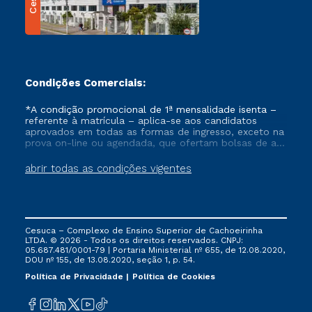
Condições Comerciais:
*A condição promocional de 1ª mensalidade isenta –
referente à matrícula – aplica-se aos candidatos
aprovados em todas as formas de ingresso, exceto na
prova on-line ou agendada, que ofertam bolsas de até
50% de desconto, ambos ingressantes no semestre
vigente, que ainda não tenham efetivado e/ou não
abrir todas as condições vigentes
tenham cancelado ou trancado sua matrícula em uma
das Instituições da Cruzeiro do Sul Educacional, no
período de um ano. Tais condições não se aplicam
aos cursos de Medicina, e também para matriculados
via FIES, Prouni e outros programas governamentais, e
Cesuca – Complexo de Ensino Superior de Cachoeirinha
não se acumula com nenhuma outra campanha
LTDA. © 2026 - Todos os direitos reservados. CNPJ:
ofertada pela Instituição.
05.687.481/0001-79 | Portaria Ministerial nº 655, de 12.08.2020,
DOU nº 155, de 13.08.2020, seção 1, p. 54.
Política de Privacidade
Política de Cookies