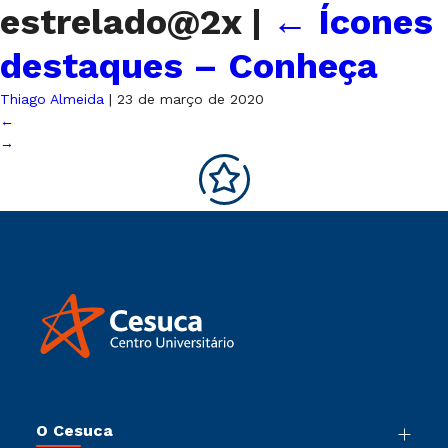
estrelado@2x
|
←
Ícones
destaques – Conheça
Thiago Almeida
|
23 de março de 2020
←
→
O Cesuca