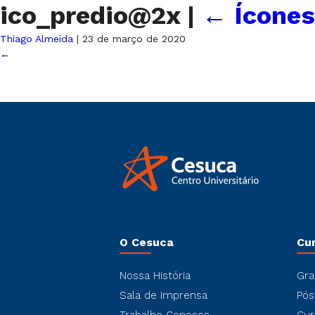
ico_predio@2x
|
←
Ícone
Thiago Almeida
|
23 de março de 2020
←
O Cesuca
Cu
Nossa História
Gra
Sala de Imprensa
Pós