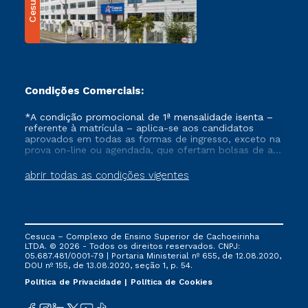
Cesuca
Condições Comerciais:
*A condição promocional de 1ª mensalidade isenta –
referente à matrícula – aplica-se aos candidatos
aprovados em todas as formas de ingresso, exceto na
prova on-line ou agendada, que ofertam bolsas de até
50% de desconto, ambos ingressantes no semestre
vigente, que ainda não tenham efetivado e/ou não
abrir todas as condições vigentes
tenham cancelado ou trancado sua matrícula em uma
das Instituições da Cruzeiro do Sul Educacional, no
período de um ano. Tais condições não se aplicam
aos cursos de Medicina, e também para matriculados
via FIES, Prouni e outros programas governamentais, e
Cesuca – Complexo de Ensino Superior de Cachoeirinha
não se acumula com nenhuma outra campanha
LTDA. © 2026 - Todos os direitos reservados. CNPJ:
ofertada pela Instituição.
05.687.481/0001-79 | Portaria Ministerial nº 655, de 12.08.2020,
DOU nº 155, de 13.08.2020, seção 1, p. 54.
Política de Privacidade
Política de Cookies