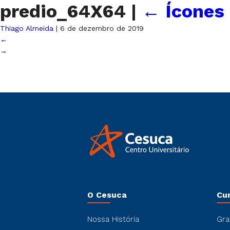
predio_64X64
|
←
Ícones
Thiago Almeida
|
6 de dezembro de 2019
←
→
O Cesuca
Cu
Nossa História
Gra