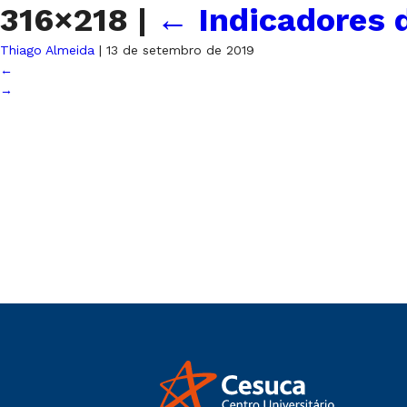
316×218
|
←
Indicadores 
Thiago Almeida
|
13 de setembro de 2019
←
→