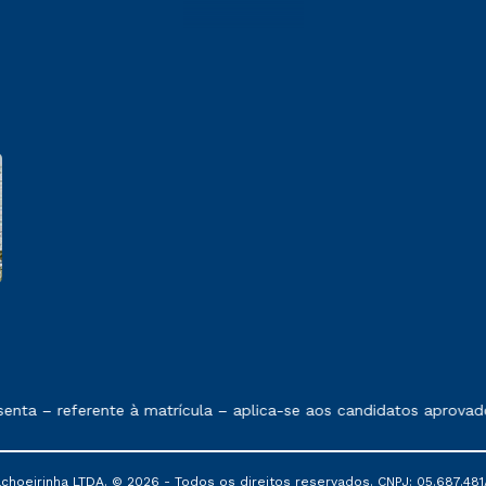
e exposto no contrato de prestação de serviços
nta – referente à matrícula – aplica-se aos candidatos aprovado
oeirinha LTDA. © 2026 - Todos os direitos reservados. CNPJ: 05.687.481/