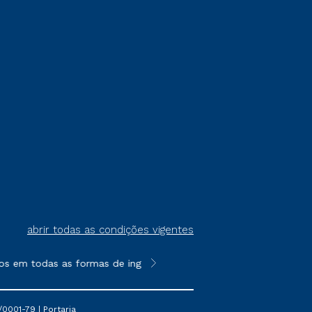
abrir todas as condições vigentes
s em todas as formas de ingresso, exceto na prova on-line ou a
**Semipresencial é um formato do E
0001-79 | Portaria