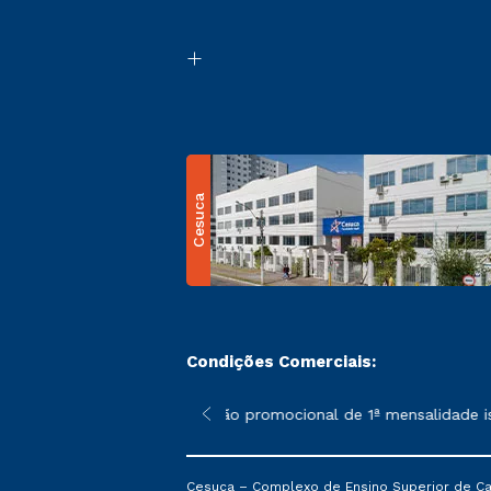
Cesuca
Condições Comerciais:
 poderão sofrer alterações nos períodos de rematrícula conform
*A condição promocional de 1ª mensalidade ise
Cesuca – Complexo de Ensino Superior de Cach