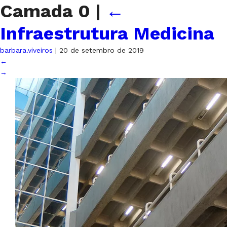
Camada 0
|
←
Infraestrutura Medicina
barbara.viveiros
|
20 de setembro de 2019
←
→