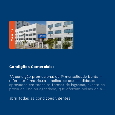
Cesuca
Condições Comerciais:
*A condição promocional de 1ª mensalidade isenta –
referente à matrícula – aplica-se aos candidatos
aprovados em todas as formas de ingresso, exceto na
prova on-line ou agendada, que ofertam bolsas de até
50% de desconto, ambos ingressantes no semestre
vigente, que ainda não tenham efetivado e/ou não
abrir todas as condições vigentes
tenham cancelado ou trancado sua matrícula em uma
das Instituições da Cruzeiro do Sul Educacional, no
período de um ano. Tais condições não se aplicam
aos cursos de Medicina, e também para matriculados