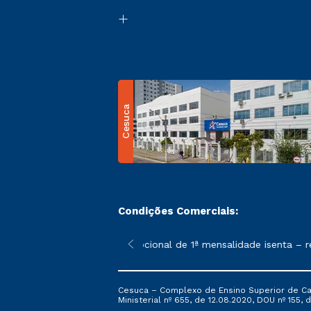
Cesuca
Condições Comerciais:
 poderão sofrer alterações nos períodos de rematrícula conform
*A condição promocional de 1ª mensalidade isenta – refer
Cesuca – Complexo de Ensino Superior de Cach
Ministerial nº 655, de 12.08.2020, DOU nº 155, d