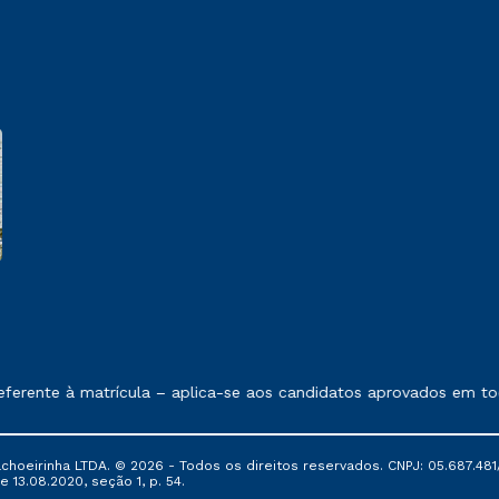
e exposto no contrato de prestação de serviços
ente à matrícula – aplica-se aos candidatos aprovados em todas
oeirinha LTDA. © 2026 - Todos os direitos reservados. CNPJ: 05.687.481/
e 13.08.2020, seção 1, p. 54.