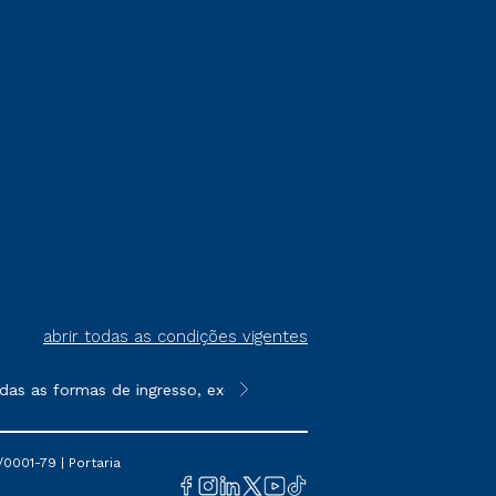
abrir todas as condições vigentes
 as formas de ingresso, exceto na prova on-line ou agendada, qu
**Semipresencial é um formato do E
0001-79 | Portaria