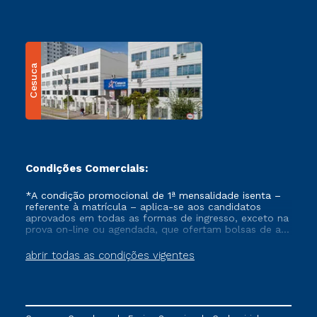
Cesuca
Condições Comerciais:
*A condição promocional de 1ª mensalidade isenta –
referente à matrícula – aplica-se aos candidatos
aprovados em todas as formas de ingresso, exceto na
prova on-line ou agendada, que ofertam bolsas de até
50% de desconto, ambos ingressantes no semestre
vigente, que ainda não tenham efetivado e/ou não
abrir todas as condições vigentes
tenham cancelado ou trancado sua matrícula em uma
das Instituições da Cruzeiro do Sul Educacional, no
período de um ano. Tais condições não se aplicam
aos cursos de Medicina, e também para matriculados
via FIES, Prouni e outros programas governamentais, e