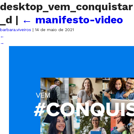
desktop_vem_conquistar
_d
|
←
manifesto-video
barbara.viveiros
|
14 de maio de 2021
←
→