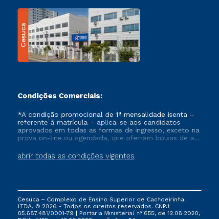
Cesuca
Condições Comerciais:
*A condição promocional de 1ª mensalidade isenta –
referente à matrícula – aplica-se aos candidatos
aprovados em todas as formas de ingresso, exceto na
prova on-line ou agendada, que ofertam bolsas de até
50% de desconto, ambos ingressantes no semestre
vigente, que ainda não tenham efetivado e/ou não
abrir todas as condições vigentes
tenham cancelado ou trancado sua matrícula em uma
das Instituições da Cruzeiro do Sul Educacional, no
período de um ano. Tais condições não se aplicam
aos cursos de Medicina, e também para matriculados
via FIES, Prouni e outros programas governamentais, e
Cesuca – Complexo de Ensino Superior de Cachoeirinha
não se acumula com nenhuma outra campanha
LTDA. © 2026 - Todos os direitos reservados. CNPJ:
ofertada pela Instituição.
05.687.481/0001-79 | Portaria Ministerial nº 655, de 12.08.2020,