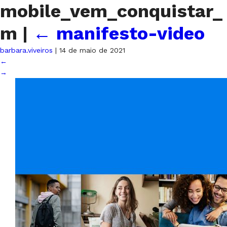
mobile_vem_conquistar_
m
|
←
manifesto-video
barbara.viveiros
|
14 de maio de 2021
←
→