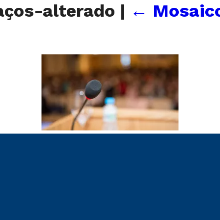
paços-alterado
|
←
Mosaico