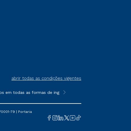
abrir todas as condições vigentes
s em todas as formas de ingresso, exceto na prova on-line ou a
**Semipresencial é um formato do E
0001-79 | Portaria