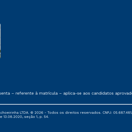
e exposto no contrato de prestação de serviços
nta – referente à matrícula – aplica-se aos candidatos aprovado
oeirinha LTDA. © 2026 - Todos os direitos reservados. CNPJ: 05.687.481/
e 13.08.2020, seção 1, p. 54.