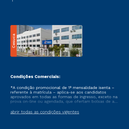
Cesuca
Condições Comerciais:
*A condição promocional de 1ª mensalidade isenta –
referente à matrícula – aplica-se aos candidatos
aprovados em todas as formas de ingresso, exceto na
prova on-line ou agendada, que ofertam bolsas de até
50% de desconto, ambos ingressantes no semestre
vigente, que ainda não tenham efetivado e/ou não
abrir todas as condições vigentes
tenham cancelado ou trancado sua matrícula em uma
das Instituições da Cruzeiro do Sul Educacional, no
período de um ano. Tais condições não se aplicam