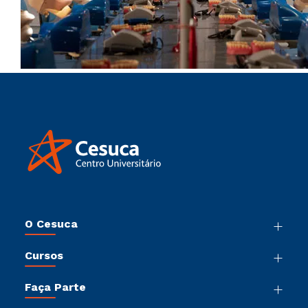
O Cesuca
Nossa História
Cursos
Sala de Imprensa
Graduação
Trabalhe Conosco
Faça Parte
Pós-Graduação
Sou Colaborador
Vestibular Múltipla Escolha