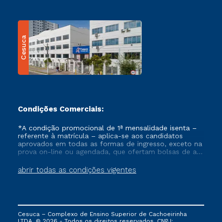
Cesuca
Condições Comerciais:
*A condição promocional de 1ª mensalidade isenta –
referente à matrícula – aplica-se aos candidatos
aprovados em todas as formas de ingresso, exceto na
prova on-line ou agendada, que ofertam bolsas de até
50% de desconto, ambos ingressantes no semestre
vigente, que ainda não tenham efetivado e/ou não
abrir todas as condições vigentes
tenham cancelado ou trancado sua matrícula em uma
das Instituições da Cruzeiro do Sul Educacional, no
período de um ano. Tais condições não se aplicam
aos cursos de Medicina, e também para matriculados
via FIES, Prouni e outros programas governamentais, e
Cesuca – Complexo de Ensino Superior de Cachoeirinha
não se acumula com nenhuma outra campanha
LTDA. © 2026 - Todos os direitos reservados. CNPJ: