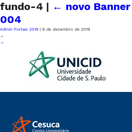
fundo-4
|
←
novo Banner
004
Admin Portais 2019
|
9 de dezembro de 2019
←
→