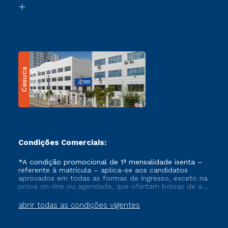
Transferência
Cesuca
Condições Comerciais:
*A condição promocional de 1ª mensalidade isenta –
referente à matrícula – aplica-se aos candidatos
aprovados em todas as formas de ingresso, exceto na
prova on-line ou agendada, que ofertam bolsas de até
50% de desconto, ambos ingressantes no semestre
vigente, que ainda não tenham efetivado e/ou não
abrir todas as condições vigentes
tenham cancelado ou trancado sua matrícula em uma
das Instituições da Cruzeiro do Sul Educacional, no
período de um ano. Tais condições não se aplicam