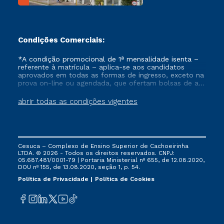
Condições Comerciais:
*A condição promocional de 1ª mensalidade isenta –
referente à matrícula – aplica-se aos candidatos
aprovados em todas as formas de ingresso, exceto na
prova on-line ou agendada, que ofertam bolsas de até
50% de desconto, ambos ingressantes no semestre
vigente, que ainda não tenham efetivado e/ou não
abrir todas as condições vigentes
tenham cancelado ou trancado sua matrícula em uma
das Instituições da Cruzeiro do Sul Educacional, no
período de um ano. Tais condições não se aplicam
aos cursos de Medicina, e também para matriculados
via FIES, Prouni e outros programas governamentais, e
Cesuca – Complexo de Ensino Superior de Cachoeirinha
não se acumula com nenhuma outra campanha
LTDA. © 2026 - Todos os direitos reservados. CNPJ:
ofertada pela Instituição.
05.687.481/0001-79 | Portaria Ministerial nº 655, de 12.08.2020,
DOU nº 155, de 13.08.2020, seção 1, p. 54.
Política de Privacidade
Política de Cookies