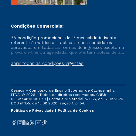
Condições Comerciais:
*A condição promocional de 1ª mensalidade isenta –
referente à matrícula – aplica-se aos candidatos
aprovados em todas as formas de ingresso, exceto na
prova on-line ou agendada, que ofertam bolsas de até
50% de desconto, ambos ingressantes no semestre
vigente, que ainda não tenham efetivado e/ou não
abrir todas as condições vigentes
tenham cancelado ou trancado sua matrícula em uma
das Instituições da Cruzeiro do Sul Educacional, no
período de um ano. Tais condições não se aplicam
aos cursos de Medicina, e também para matriculados
via FIES, Prouni e outros programas governamentais, e
Cesuca – Complexo de Ensino Superior de Cachoeirinha
não se acumula com nenhuma outra campanha
LTDA. © 2026 - Todos os direitos reservados. CNPJ:
ofertada pela Instituição.
05.687.481/0001-79 | Portaria Ministerial nº 655, de 12.08.2020,
DOU nº 155, de 13.08.2020, seção 1, p. 54.
Política de Privacidade
Política de Cookies