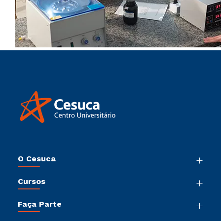
O Cesuca
Nossa História
Cursos
Sala de Imprensa
Graduação
Trabalhe Conosco
Faça Parte
Pós-Graduação
Sou Colaborador
Vestibular Múltipla Escolha