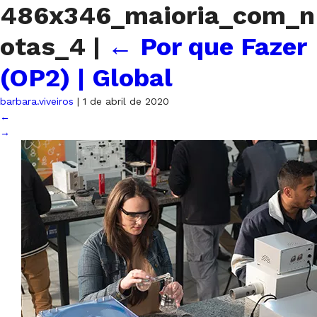
486x346_maioria_com_n
otas_4
|
←
Por que Fazer
(OP2) | Global
barbara.viveiros
|
1 de abril de 2020
←
→