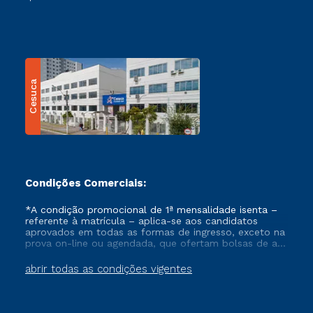
Cesuca
Condições Comerciais:
*A condição promocional de 1ª mensalidade isenta –
referente à matrícula – aplica-se aos candidatos
aprovados em todas as formas de ingresso, exceto na
prova on-line ou agendada, que ofertam bolsas de até
50% de desconto, ambos ingressantes no semestre
vigente, que ainda não tenham efetivado e/ou não
abrir todas as condições vigentes
tenham cancelado ou trancado sua matrícula em uma
das Instituições da Cruzeiro do Sul Educacional, no
período de um ano. Tais condições não se aplicam
aos cursos de Medicina, e também para matriculados