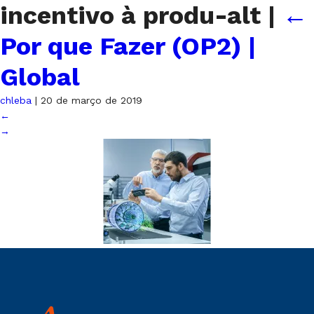
incentivo à produ-alt
|
←
Por que Fazer (OP2) |
Global
chleba
|
20 de março de 2019
←
→