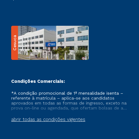
Cesuca
Condições Comerciais:
*A condição promocional de 1ª mensalidade isenta –
referente à matrícula – aplica-se aos candidatos
aprovados em todas as formas de ingresso, exceto na
prova on-line ou agendada, que ofertam bolsas de até
50% de desconto, ambos ingressantes no semestre
vigente, que ainda não tenham efetivado e/ou não
abrir todas as condições vigentes
tenham cancelado ou trancado sua matrícula em uma
das Instituições da Cruzeiro do Sul Educacional, no
período de um ano. Tais condições não se aplicam
aos cursos de Medicina, e também para matriculados