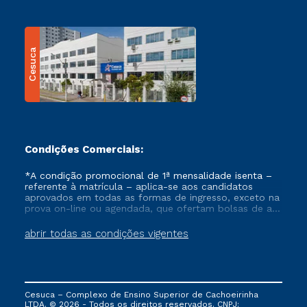
Cesuca
Condições Comerciais:
*A condição promocional de 1ª mensalidade isenta –
referente à matrícula – aplica-se aos candidatos
aprovados em todas as formas de ingresso, exceto na
prova on-line ou agendada, que ofertam bolsas de até
50% de desconto, ambos ingressantes no semestre
vigente, que ainda não tenham efetivado e/ou não
abrir todas as condições vigentes
tenham cancelado ou trancado sua matrícula em uma
das Instituições da Cruzeiro do Sul Educacional, no
período de um ano. Tais condições não se aplicam
aos cursos de Medicina, e também para matriculados
via FIES, Prouni e outros programas governamentais, e
Cesuca – Complexo de Ensino Superior de Cachoeirinha
não se acumula com nenhuma outra campanha
LTDA. © 2026 - Todos os direitos reservados. CNPJ: