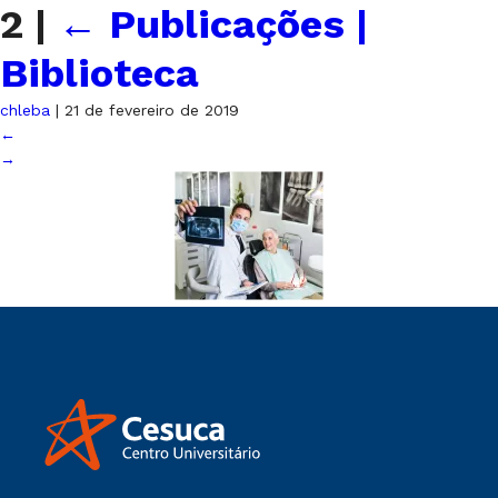
2
|
←
Publicações |
Biblioteca
chleba
|
21 de fevereiro de 2019
←
→