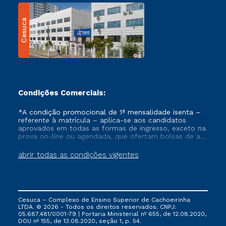
Cesuca
Condições Comerciais:
*A condição promocional de 1ª mensalidade isenta –
referente à matrícula – aplica-se aos candidatos
aprovados em todas as formas de ingresso, exceto na
prova on-line ou agendada, que ofertam bolsas de até
50% de desconto, ambos ingressantes no semestre
vigente, que ainda não tenham efetivado e/ou não
abrir todas as condições vigentes
tenham cancelado ou trancado sua matrícula em uma
das Instituições da Cruzeiro do Sul Educacional, no
período de um ano. Tais condições não se aplicam
aos cursos de Medicina, e também para matriculados
via FIES, Prouni e outros programas governamentais, e
Cesuca – Complexo de Ensino Superior de Cachoeirinha
não se acumula com nenhuma outra campanha
LTDA. © 2026 - Todos os direitos reservados. CNPJ:
ofertada pela Instituição.
05.687.481/0001-79 | Portaria Ministerial nº 655, de 12.08.2020,
DOU nº 155, de 13.08.2020, seção 1, p. 54.