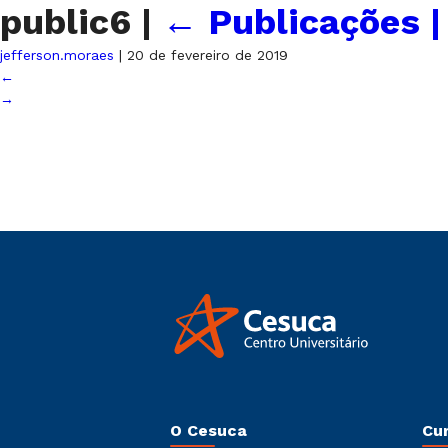
public6
|
←
Publicações |
jefferson.moraes
|
20 de fevereiro de 2019
←
→
O Cesuca
Cu